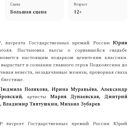
Сцена
Возраст
Большая сцена
12+
, лауреата Государственных премий России
Юрия
голя. Постановка пьесы о сорвавшейся свадьбе
новится настоящим подарком ценителям классики.
а вырастает в сознании главного героя Подколесина до
рчивая невеста, незадачливые женихи, проворная сваха
 блестяще.
Людмила Полякова, Ирина Муравьёва, Александр
бровский,
артисты
Мария Дунаевская, Дмитрий
а, Владимир Тяптушкин, Михаил Зубарев
.
Р лауреат Государственных премий России Юрий