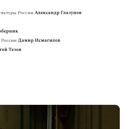
ультуры России
Александр Глазунов
оберник
в России
Дамир Исмагилов
гей Тезов