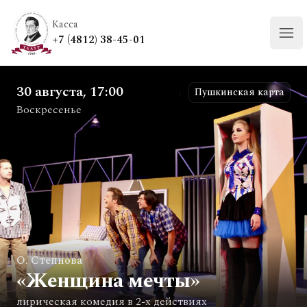
Касса
+7 (4812) 38-45-01
Отк
30 августа, 17:00
Пушкинская карта
Воскресенье
О. Степнова
«Женщина мечты»
лирическая комедия в 2-х действиях