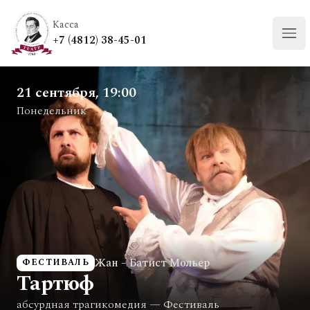
Касса
+7 (4812) 38-45-01
Отк
21 сентября, 19:00
Понедельник
Жан – Батист Мольер
ФЕСТИВАЛЬ
Тартюф
абсурдная трагикомедия
— Фестиваль