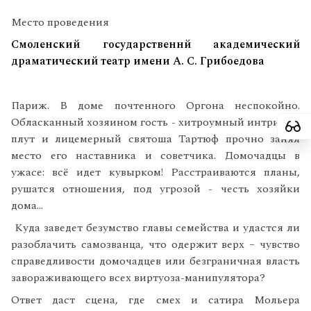
Место проведения
Смоленский государственнй академический
драматический театр имени А. С. Грибоедова
Париж. В доме почтенного Оргона неспокойно.
Обласканный хозяином гость - хитроумный интриган,
плут и лицемерный святоша Тартюф прочно занял
место его наставника и советчика. Домочадцы в
ужасе: всё идет кувырком! Расстраиваются планы,
рушатся отношения, под угрозой - честь хозяйки
дома...
Куда заведет безумство главы семейства и удастся ли
разоблачить самозванца, что одержит верх – чувство
справедливости домочадцев или безграничная власть
завораживающего всех виртуоза-манипулятора?
Ответ даст сцена, где смех и сатира Мольера