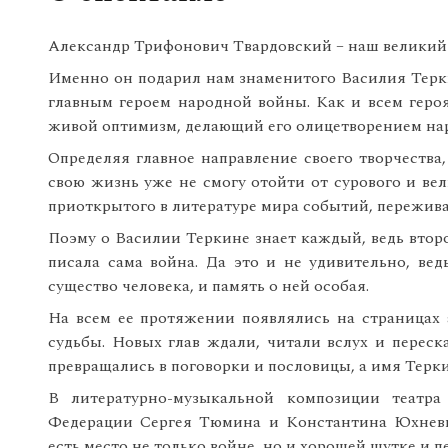
Александр Трифонович Твардовский – наш великий з
Именно он подарил нам знаменитого Василия Теркин
главным героем народной войны. Как и всем героя
живой оптимизм, делающий его олицетворением нар
Определяя главное направление своего творчества, 
свою жизнь уже не смогу отойти от сурового и вел
приоткрытого в литературе мира событий, пережива
Поэму о Василии Теркине знает каждый, ведь второ
писала сама война. Да это и не удивительно, вед
существо человека, и память о ней особая.
На всем ее протяжении появлялись на страницах 
судьбы. Новых глав ждали, читали вслух и переск
превращались в поговорки и пословицы, а имя Терки
В литературно-музыкальной композиции театра
Федерации Сергея Тюмина и Константина Юхневич
есть место не только войне, но и хорошей шутке и пе