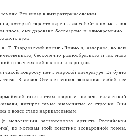
емляк. Его вклад в литературу неоценим.
а, который «просто парень сам собой» в поэме, стал
м эпоса, ему даровано бессмертие и одновременно –
одного духа.
А. Т. Твардовский писал: «Лично я, наверное, во всю
ичественного, бесконечно разнообразного и так мало
ний и впечатлений военного периода».
й такой попросту нет в мировой литературе. Ее будто
ь тогда Великая Отечественная заполнила собой все
армейской газеты стихотворные эпизоды солдатской
азывали, цитируя самые знаменитые ее строчки. Они
на и вовсе стало нарицательным.
 (в исполнении заслуженного артиста Российской
а), по мотивам этой поистине всенародной поэмы,
сне тех далеких лет.