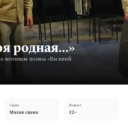
я родная...»
по мотивам поэмы «Василий
Сцена
Возраст
Малая сцена
12+