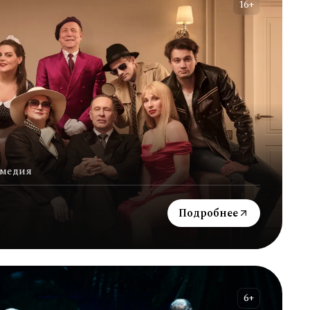
16+
омедия
Подробнее
6+