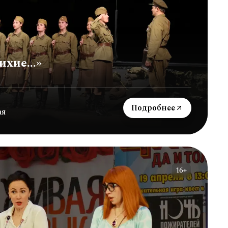
ихие...»
Подробнее
ая
16+