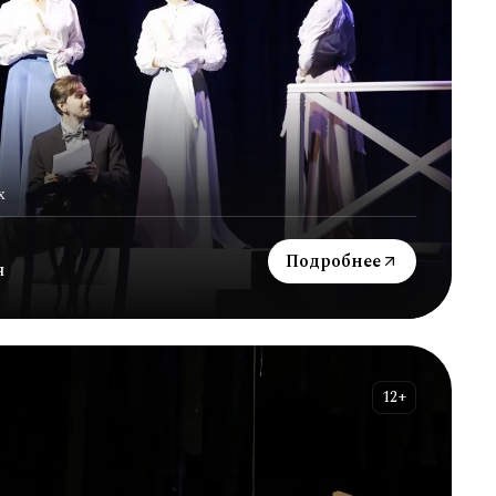
х
Подробнее
я
12+