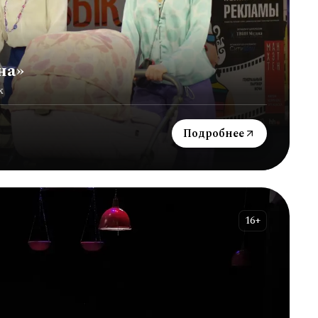
на»
х
Подробнее
16+