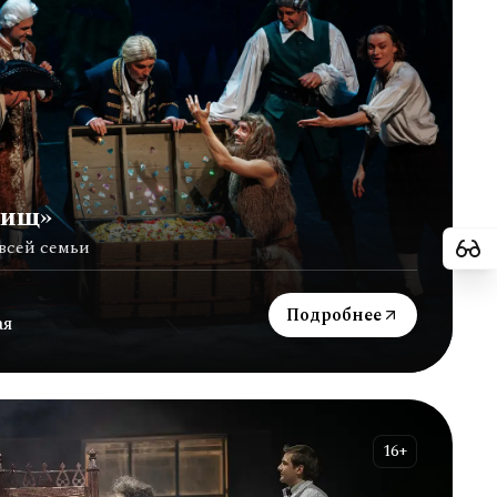
вищ»
всей семьи
Подробнее
ая
16+